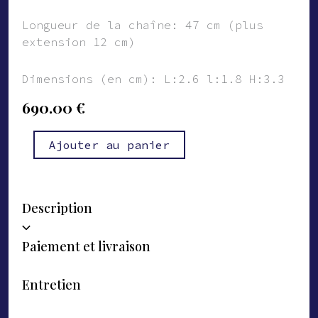
Longueur de la chaîne: 47 cm (plus
extension 12 cm)
Dimensions (en cm): L:2.6 l:1.8 H:3.3
690.00
€
quantité
Alternative:
Ajouter au panier
de
Pendentif
Ernest
Description
Paiement et livraison
Entretien