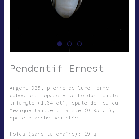
Pendentif Ernest
Argent 925, pierre de lune forme
cabochon, topaze Blue London taille
triangle (1.04 ct), opale de feu du
Mexique taille triangle (0.95 ct),
opale blanche sculptée.
Poids (sans la chaîne): 19 g.