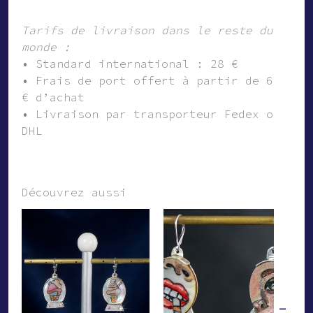
Tarifs de livraison dans le reste du
monde :
• Standard international : 28 €
• Frais de port offert à partir de 600
€ d’achat
• Livraison par transporteur Fedex ou
DHL
Découvrez aussi
-