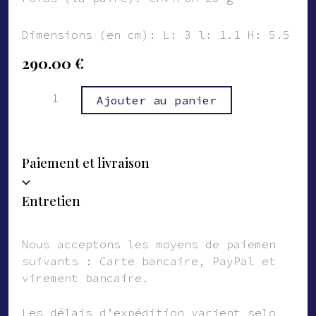
Dimensions (en cm): L: 3 l: 1.1 H: 5.5
290.00
€
quantité
Alternative:
Ajouter au panier
de
Boucles
d'oreilles
Paiement et livraison
Thelma
Entretien
Nous acceptons les moyens de paiement
suivants : Carte bancaire, PayPal et
virement bancaire.
Les délais d’expédition varient selon