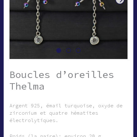
Boucles d’oreilles
Thelma
Argent 925, émail turquoise, oxyde de
zirconium et quatre hématites
électrolytiques.
Poids (la paire): environ 20 g