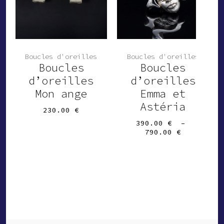
Boucles d'oreilles
Boucles d'oreilles
Boucles
Boucles
d’oreilles
d’oreilles
Mon ange
Emma et
Astéria
230.00
€
390.00
€
–
Plage
790.00
€
de
prix :
390.00 €
à
790.00 €