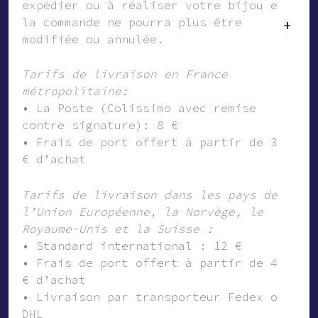
expédier ou à réaliser votre bijou et
la commande ne pourra plus être
+
modifiée ou annulée.
Tarifs de livraison en France
métropolitaine:
• La Poste (Colissimo avec remise
contre signature): 8 €
• Frais de port offert à partir de 300
€ d’achat
Tarifs de livraison dans les pays de
l’Union Européenne, la Norvège, le
Royaume-Unis et la Suisse :
• Standard international : 12 €
• Frais de port offert à partir de 400
€ d’achat
• Livraison par transporteur Fedex ou
DHL