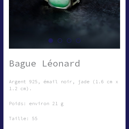
Bague Léonard
Argent 925, émail noir, jade (1.6 cm x
1.2 cm).
Poids: environ 21 g
Taille: 55