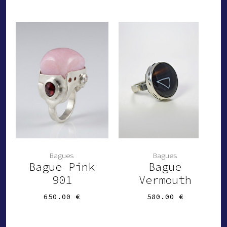
était :
actuel
470.00 €.
est :
329.00 €.
Bagues
Bagues
Bague Pink
Bague
901
Vermouth
650.00
€
580.00
€