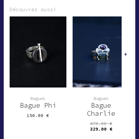
Découvrez aussi
+
Bagues
Bagues
Bague Phi
Bague
Charlie
150.00
€
Le
470.00
€
-
prix
Le
329.00
€
initial
prix