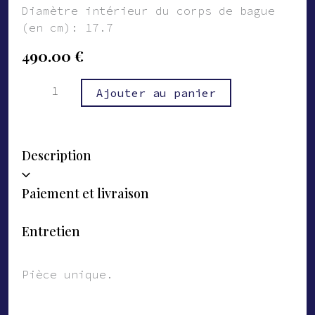
Diamètre intérieur du corps de bague
(en cm): 17.7
490.00
€
quantité
Alternative:
Ajouter au panier
de
Bague
Léonard
Description
Paiement et livraison
Entretien
Pièce unique.