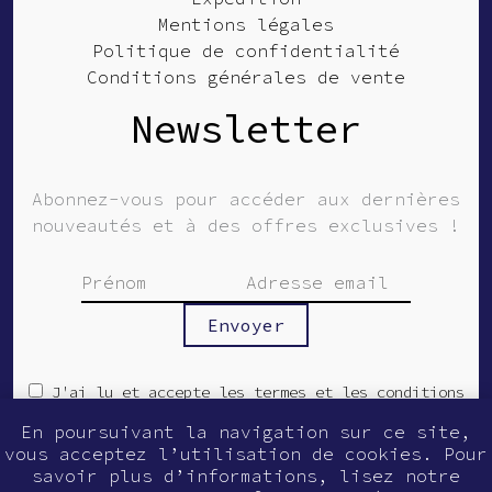
Mentions légales
Politique de confidentialité
Conditions générales de vente
Newsletter
Abonnez-vous pour accéder aux dernières
nouveautés et à des offres exclusives !
J'ai lu et accepte les termes et les conditions
En poursuivant la navigation sur ce site,
vous acceptez l’utilisation de cookies. Pour
© Guilmer 2026
savoir plus d’informations, lisez notre