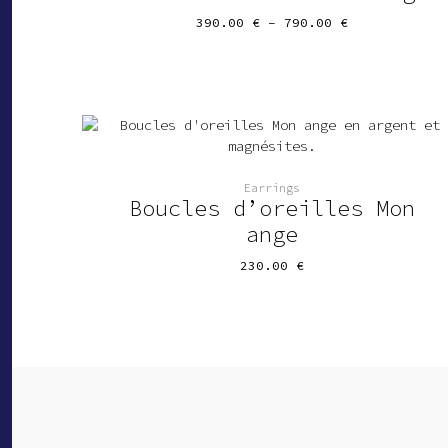
Price
390.00
€
–
790.00
€
range:
390.00 €
through
790.00 €
Earrings
Boucles d’oreilles Mon
ange
230.00
€