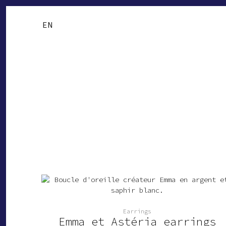
Aller
au
EN
contenu
Earrings
Emma et Astéria earrings